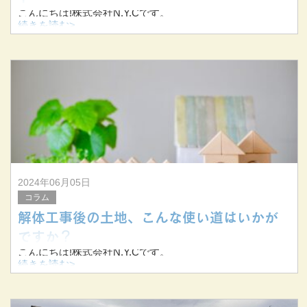
こんにちは!株式会社N.Y.Cです。
続きを読む>
当社は三重県桑名市を拠点に三重県を中心に東海三県で解
体工事を手掛けています。
今回は一般家庭で解体工事を行う際の手続きと注意点につ
いてお伝えします。
2024年06月05日
コラム
解体工事後の土地、こんな使い道はいかが
ですか？
こんにちは!株式会社N.Y.Cです。
続きを読む>
当社は三重県桑名市を拠点に、三重県を中心に東海三県で
解体工事を手掛けています。