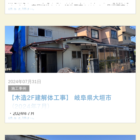
点を置き、三重県を中心に東海三県にてサービスを提供し
ています。家屋解体などの解体工事をはじめ、足場工事や
続きを読む>
アスベスト除去、防水工事といった業務を手掛けておりま
す。この記事では、建
2024年07月31日
施工事例
【木造2F建解体工事】 岐阜県大垣市
（2024年7月）
・2024年7月
・岐阜県大垣市
続きを読む>
・木造２階建解体工事
▼解体前▼