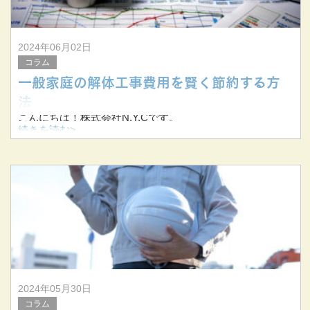
2024年06月02日
コラム
一般家庭の解体工事費用を賢く節約する方
法
こんにちは！株式会社N.Y.Cです。
続きを読む>
当社は三重県桑名市を拠点に三重県を中心に東海三県で解
体工事を手掛けています。
今回は一般家庭の解体工事において費用を抑える方法につ
いてお伝えします。
2024年05月30日
コラム