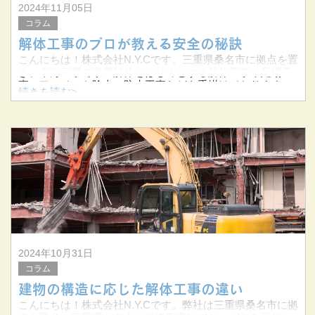
2024年11月05日
コラム
解体工事のプロが教える安全の秘訣
こんにちは！株式会社N.Y.Cです。三重県桑名市に拠点を置
き、東海三県で家屋解体をはじめとする解体工事や足場工
事、アスベスト除去、防水工事などを手掛けております。
続きを読む>
建物のオーナー様から個人のお客様まで幅広く対応してお
ります。今回は、弊社
2024年10月31日
コラム
建物の構造に応じた解体工事の違い
こんにちは！株式会社N.Y.Cです。弊社は三重県桑名市に拠