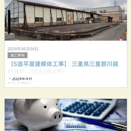
今回は一般家庭の解体工事後の土地活用アイデアについて
お伝えします。
2024年06月04日
施工事例
【S造平屋建解体工事】 三重県三重郡川越
町高松（2024年4月）
・2024年4月
・三重県三重郡川越町高松
続きを読む>
・S造平屋建解体工事
▼解体前▼
▼解体中▼
▼解体後▼