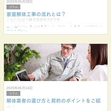
2025年05月28日
コラム
家屋解体工事の流れとは？
こんにちは！株式会社N.Y.Cです。
三重県桑名市を本拠とし、家屋解体工事などの各種解体業
務を行っております。
続きを読む>
東海三県を中心に幅広い顧客ニーズに応え、安全で迅速な
サービスを提供しています。
今回は
2025年05月14日
コラム
解体業者の選び方と契約のポイントをご紹
介！