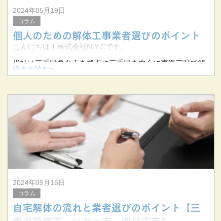
2024年05月19日
コラム
個人のための解体工事業者選びのポイント
こんにちは！株式会社N.Y.Cです。
当社は三重県桑名市を拠点に三重県を中心に東海三県で解
続きを読む>
体工事を手掛けています。
今回は個人のお客様が解体工事業者を選ぶ際のポイントに
ついてお伝えします。
&nbs
2024年05月16日
コラム
自宅解体の流れと業者選びのポイント【三