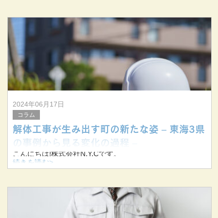
体工事を手掛けています。
今回は個人宅向け解体工事における解体工事後の処分方法
についてお伝えします。
&nb
2024年06月17日
コラム
解体工事が生み出す町の新たな姿 – 東海3県
の事例から見る変化の過程 –
こんにちは!株式会社N.Y.Cです。
続きを読む>
当社は三重県桑名市を拠点に三重県を中心に東海三県で解
体工事を手掛けています。
今回は解体工事が町に与える影響と変化についてお伝えし
ます。