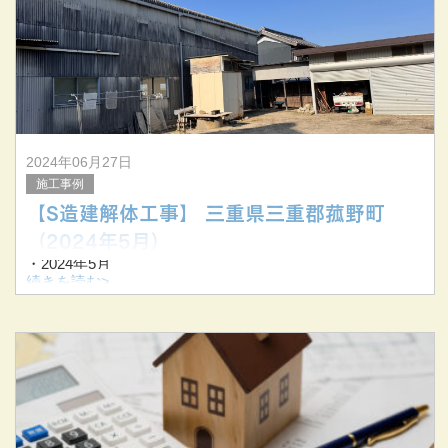
▼解体中▼
▼解体後▼
2024年06月27日
施工事例
【S造建解体工事】 三重県三重郡菰野町
（2024年5月）
・2024年5月
・三重県三重郡菰野町
続きを読む>
・S造建解体工事
▼解体前▼
▼解体中▼
▼解体後▼