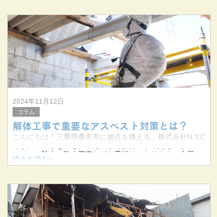
の許認可を受けた正規の業者として、安全で信頼できる工
事をお約束いたします
2024年11月12日
コラム
解体工事で重要なアスベスト対策とは？
こんにちは！三重県桑名市に拠点を構える、株式会社N.Y.C
です。三重県を中心に東海三県で解体工事や足場工事、ア
スベスト除去、防水工事などを手掛けております。今回の
続きを読む>
記事では、解体工事におけるアスベスト対策についてお話
しします。健康と環境