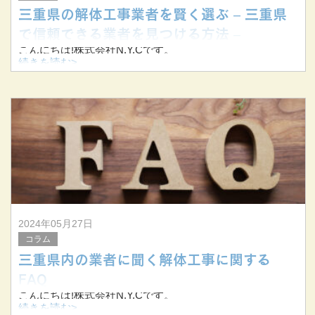
三重県の解体工事業者を賢く選ぶ – 三重県
で信頼できる業者を見つける方法 –
こんにちは!株式会社N.Y.Cです。
続きを読む>
当社は三重県桑名市を拠点に、三重県を中心に東海三県で
解体工事を手掛けています。
今回は、鈴鹿市・いなべ市・四日市市をはじめとする三重
県内で頼りになる解体工事業者を選ぶポイン
2024年05月27日
コラム
三重県内の業者に聞く解体工事に関する
FAQ
こんにちは!株式会社N.Y.Cです。
続きを読む>