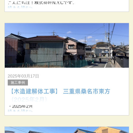
こんにちは！株式会社N.Y.Cです。
本社を三重県桑名市に構え、三重を中心に東海三県で様々
続きを読む>
な建物の解体工事に対応している解体業者です。
今回は解体工事における業者選びの重要ポイントと契約時
の注意事項について解説い
2025年03月17日
施工事例
【木造建解体工事】 三重県桑名市東方
（2025年2月）
・2025年2月
・三重県桑名市東方
続きを読む>
・木造建解体工事
▼解体前▼