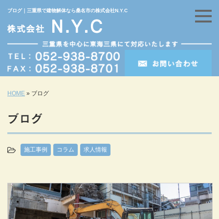
ブログ｜三重県で建物解体なら桑名市の株式会社N.Y.C
HOME
»
ブログ
ブログ
施工事例
コラム
求人情報