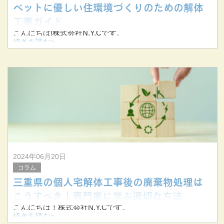
ペットに優しい住環境づくりのための解体
工事ガイド
こんにちは!株式会社N.Y.Cです。
続きを読む>
当社は三重県桑名市を拠点に三重県を中心に東海三県で解
体工事を手掛けています。
今回はペットとの快適な暮らしを実現するための解体工事
についてお伝えします。
&nb
2024年06月20日
コラム
三重県の個人宅解体工事後の廃棄物処理は
こうすべき！専門家に学ぶ適切な方法
こんにちは！株式会社N.Y.Cです。
続きを読む>
当社は三重県桑名市を拠点に三重県を中心に東海三県で解