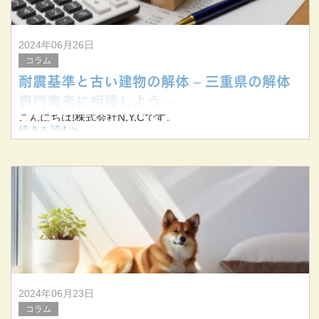
2024年06月26日
コラム
耐震基準と古い建物の解体 – 三重県の解体
専門業者に相談しよう –
こんにちは!株式会社N.Y.Cです。
続きを読む>
当社は三重県桑名市を拠点に、三重県を中心に東海三県で
解体工事を手掛けています。
今回は、古い建物の解体と耐震基準についてお伝えしま
す。
古い
2024年06月23日
コラム