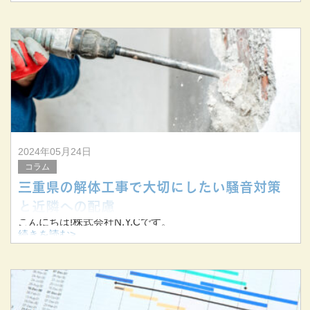
当社は三重県桑名市を拠点に三重県を中心に東海三県で解
体工事を手掛けています。
今回は解体工事に関するよくある質問と回答についてお伝
えします。
2024年05月24日
コラム
三重県の解体工事で大切にしたい騒音対策
と近隣への配慮
こんにちは!株式会社N.Y.Cです。
続きを読む>
当社は三重県桑名市を拠点に三重県を中心に東海三県で解
体工事を手掛けています。
今回は解体工事における騒音問題と近隣への配慮について
お伝えします。