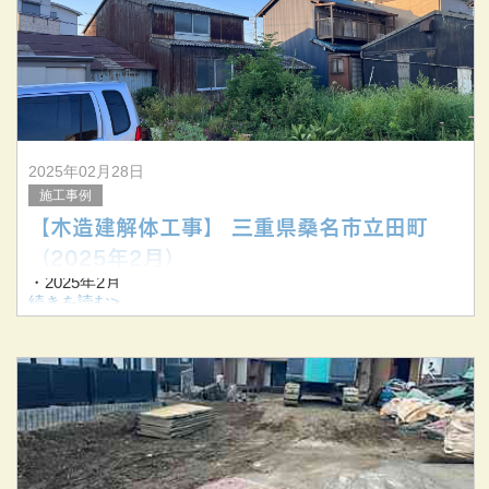
▼解体中▼
▼解体後▼
2025年02月28日
施工事例
【木造建解体工事】 三重県桑名市立田町
（2025年2月）
・2025年2月
・三重県桑名市立田町
続きを読む>
・木造2F建解体工事
▼解体前▼
▼解体中▼
▼解体中▼
▼解体後▼