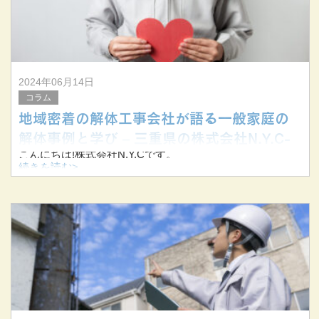
解
2024年06月14日
コラム
地域密着の解体工事会社が語る一般家庭の
解体事例と学び – 三重県の株式会社N.Y.C-
こんにちは!株式会社N.Y.Cです。
続きを読む>
当社は三重県を中心に東海三県にて解体工事を主に業務を
行っています。
今回は一般家庭の解体工事における当社の事例と、その過
程で学んだ教訓についてお伝えします。
&