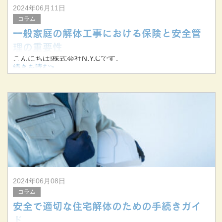
2024年06月11日
コラム
一般家庭の解体工事における保険と安全管
理の重要性
こんにちは!株式会社N.Y.Cです。
続きを読む>
当社は三重県桑名市を拠点に、三重県を中心に東海三県で
解体工事を手掛けています。
今回は一般家庭の解体工事における保険と安全管理につい
てお伝えします。
2024年06月08日
コラム
安全で適切な住宅解体のための手続きガイ
ド