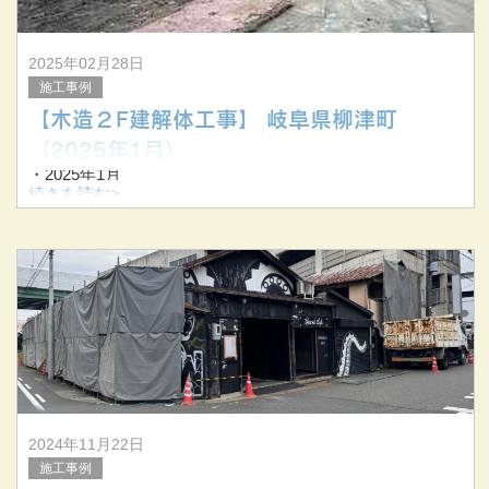
2025年02月28日
施工事例
【木造２F建解体工事】 岐阜県柳津町
（2025年1月）
・2025年1月
・岐阜県柳津町
続きを読む>
・木造2F建解体工事
▼解体前▼
▼切り離し解体▼
▼切り離し解体▼
▼解体中▼
2024年11月22日
施工事例