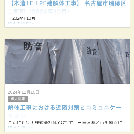
【木造1F＋2F建解体工事】 名古屋市瑞穂区
二野町（2024年10月）
・2024年10月
・名古屋市瑞穂区二野町
続きを読む>
・木造1F＋2F建解体工事
▼解体前▼
▼解体中▼
▼解体後▼
2024年11月15日
求人情報
解体工事における近隣対策とコミュニケー
ション
こんにちは！株式会社N.Y.Cです。三重県桑名市を拠点に、
三重県全域および東海三県で解体工事、アスベスト除去、
続きを読む>
足場工事、防水工事などを手掛ける専門業者です。三重県